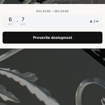
DOLAZAK – ODLAZAK
6
7
👤
AVG
AVG
Proverite dostupnost