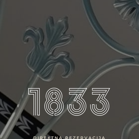
APARTMANI U C
1833
DIREKTNA REZERVACIJA