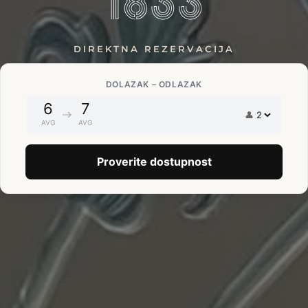
1833
DIREKTNA REZERVACIJA
DOLAZAK – ODLAZAK
6
7
👤
AVG
AVG
Proverite dostupnost