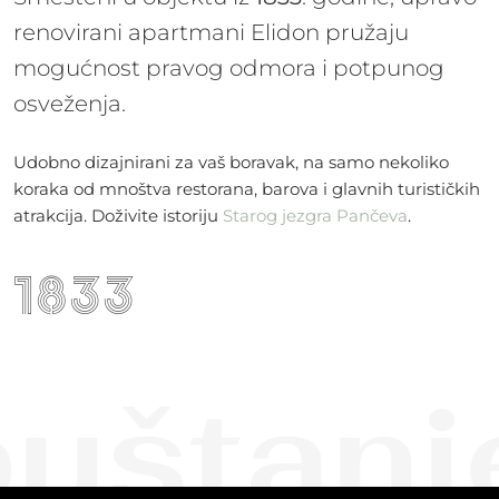
renovirani apartmani Elidon pružaju
mogućnost pravog odmora i potpunog
osveženja.
Udobno dizajnirani za vaš boravak, na samo nekoliko
koraka od mnoštva restorana, barova i glavnih turističkih
atrakcija. Doživite istoriju
Starog jezgra Pančeva
.
1833
štanje 