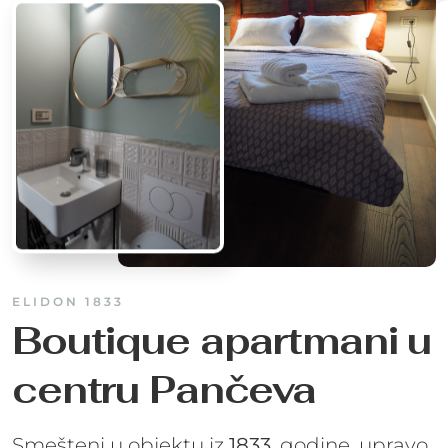
ELIDON 1833
Boutique apartmani u
centru Pančeva
Smešteni u objektu iz
1833
. godine, upravo