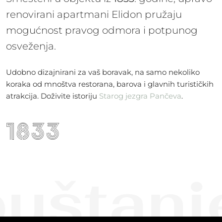
renovirani apartmani Elidon pružaju
mogućnost pravog odmora i potpunog
osveženja.
Udobno dizajnirani za vaš boravak, na samo nekoliko
koraka od mnoštva restorana, barova i glavnih turističkih
atrakcija. Doživite istoriju
Starog jezgra Pančeva
.
1833
štanje 