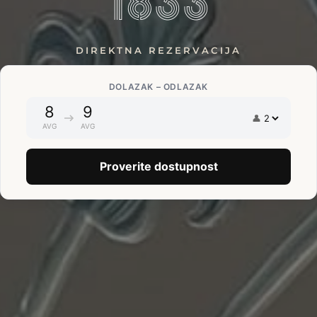
1833
DIREKTNA REZERVACIJA
DOLAZAK – ODLAZAK
8
9
👤
AVG
AVG
Proverite dostupnost