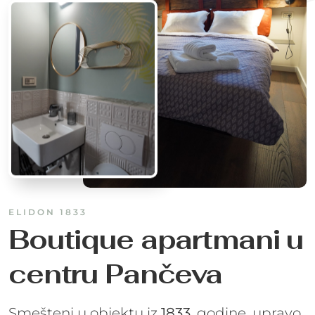
ELIDON 1833
Boutique apartmani u
centru Pančeva
Smešteni u objektu iz
1833
. godine, upravo